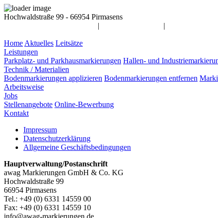
Hochwaldstraße 99 - 66954 Pirmasens
info@awag-markierungen.de
|
06331 / 14 55 900
|
Home
Aktuelles
Leitsätze
Leistungen
Parkplatz- und Parkhausmarkierungen
Hallen- und Industriemarkieru
Technik / Materialien
Bodenmarkierungen applizieren
Bodenmarkierungen entfernen
Marki
Arbeitsweise
Jobs
Stellenangebote
Online-Bewerbung
Kontakt
Impressum
Datenschutzerklärung
Allgemeine Geschäftsbedingungen
Hauptverwaltung/Postanschrift
awag Markierungen GmbH & Co. KG
Hochwaldstraße 99
66954 Pirmasens
Tel.: +49 (0) 6331 14559 00
Fax: +49 (0) 6331 14559 10
info@awag-markierungen.de