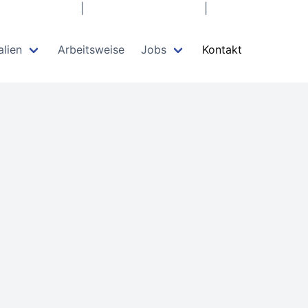
rkierungen.de
|
06331 / 14 55 900
|
alien
Arbeitsweise
Jobs
Kontakt