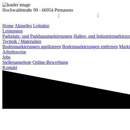
Hochwaldstraße 99 - 66954 Pirmasens
info@awag-markierungen.de
|
06331 / 14 55 900
|
Home
Aktuelles
Leitsätze
Leistungen
Parkplatz- und Parkhausmarkierungen
Hallen- und Industriemarkieru
Technik / Materialien
Bodenmarkierungen applizieren
Bodenmarkierungen entfernen
Marki
Arbeitsweise
Jobs
Stellenangebote
Online-Bewerbung
Kontakt