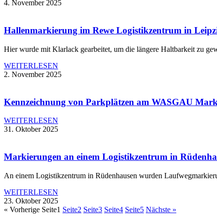
4. November 2025
Hallenmarkierung im Rewe Logistikzentrum in Leipz
Hier wurde mit Klarlack gearbeitet, um die längere Haltbarkeit zu gew
WEITERLESEN
2. November 2025
Kennzeichnung von Parkplätzen am WASGAU Markt
WEITERLESEN
31. Oktober 2025
Markierungen an einem Logistikzentrum in Rüdenh
An einem Logistikzentrum in Rüdenhausen wurden Laufwegmarkierungen
WEITERLESEN
23. Oktober 2025
« Vorherige
Seite
1
Seite
2
Seite
3
Seite
4
Seite
5
Nächste »