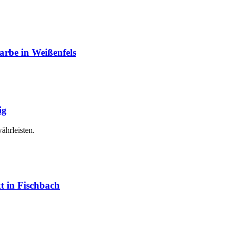
rbe in Weißenfels
ig
ährleisten.
 in Fischbach