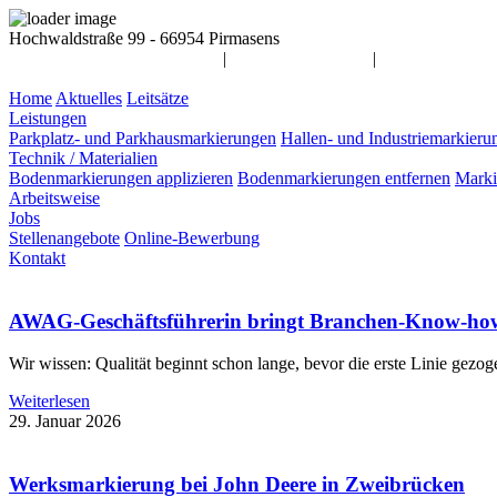
Hochwaldstraße 99 - 66954 Pirmasens
info@awag-markierungen.de
|
06331 / 14 55 900
|
Home
Aktuelles
Leitsätze
Leistungen
Parkplatz- und Parkhausmarkierungen
Hallen- und Industriemarkieru
Technik / Materialien
Bodenmarkierungen applizieren
Bodenmarkierungen entfernen
Marki
Arbeitsweise
Jobs
Stellenangebote
Online-Bewerbung
Kontakt
AWAG-Geschäftsführerin bringt Branchen-Know-how in
Wir wissen: Qualität beginnt schon lange, bevor die erste Linie gezog
Weiterlesen
29. Januar 2026
Werksmarkierung bei John Deere in Zweibrücken