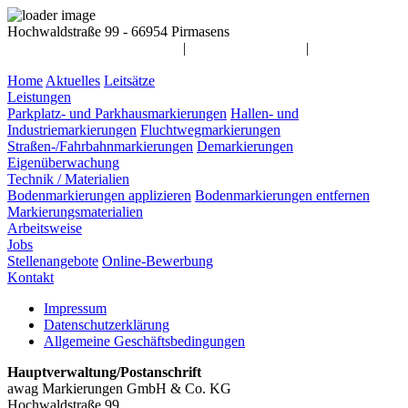
Hochwaldstraße 99 - 66954 Pirmasens
info@awag-markierungen.de
|
06331 / 14 55 900
|
Home
Aktuelles
Leitsätze
Leistungen
Parkplatz- und Parkhausmarkierungen
Hallen- und
Industriemarkierungen
Fluchtwegmarkierungen
Straßen-/Fahrbahnmarkierungen
Demarkierungen
Eigenüberwachung
Technik / Materialien
Bodenmarkierungen applizieren
Bodenmarkierungen entfernen
Markierungsmaterialien
Arbeitsweise
Jobs
Stellenangebote
Online-Bewerbung
Kontakt
Impressum
Datenschutzerklärung
Allgemeine Geschäftsbedingungen
Hauptverwaltung/Postanschrift
awag Markierungen GmbH & Co. KG
Hochwaldstraße 99