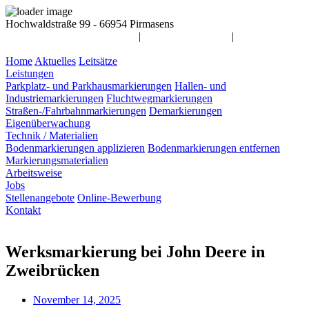
Hochwaldstraße 99 - 66954 Pirmasens
info@awag-markierungen.de
|
06331 / 14 55 900
|
Home
Aktuelles
Leitsätze
Leistungen
Parkplatz- und Parkhausmarkierungen
Hallen- und
Industriemarkierungen
Fluchtwegmarkierungen
Straßen-/Fahrbahnmarkierungen
Demarkierungen
Eigenüberwachung
Technik / Materialien
Bodenmarkierungen applizieren
Bodenmarkierungen entfernen
Markierungsmaterialien
Arbeitsweise
Jobs
Stellenangebote
Online-Bewerbung
Kontakt
Werksmarkierung bei John Deere in
Zweibrücken
November 14, 2025