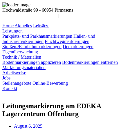
Hochwaldstraße 99 - 66954 Pirmasens
info@awag-markierungen.de
|
06331 / 14 55 900
|
Home
Aktuelles
Leitsätze
Leistungen
Parkplatz- und Parkhausmarkierungen
Hallen- und
Industriemarkierungen
Fluchtwegmarkierungen
Straßen-/Fahrbahnmarkierungen
Demarkierungen
Eigenüberwachung
Technik / Materialien
Bodenmarkierungen applizieren
Bodenmarkierungen entfernen
Markierungsmaterialien
Arbeitsweise
Jobs
Stellenangebote
Online-Bewerbung
Kontakt
Leitungsmarkierung am EDEKA
Lagerzentrum Offenburg
August 6, 2025