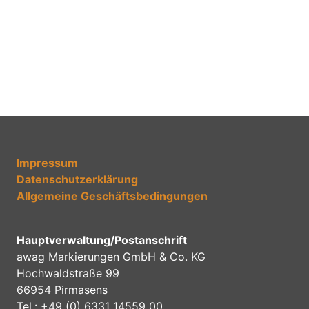
WEITERLESEN
20. August 2025
Globus Baumarkt Oststeinbek
WEITERLESEN
18. August 2025
« Vorherige
Seite
1
Seite
2
Seite
3
Seite
4
Seite
5
Nächste »
Impressum
Datenschutzerklärung
Allgemeine Geschäftsbedingungen
Hauptverwaltung/Postanschrift
awag Markierungen GmbH & Co. KG
Hochwaldstraße 99
66954 Pirmasens
Tel.: +49 (0) 6331 14559 00