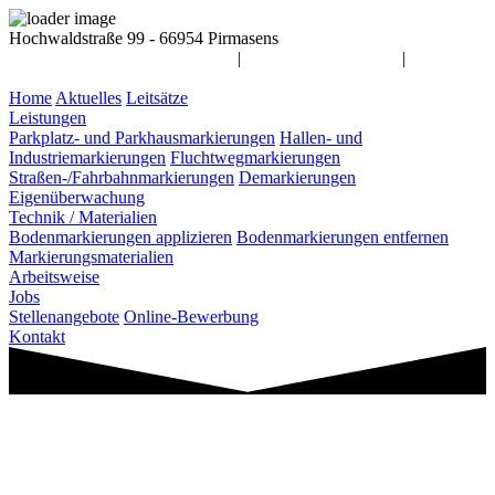
Hochwaldstraße 99 - 66954 Pirmasens
info@awag-markierungen.de
|
06331 / 14 55 900
|
Home
Aktuelles
Leitsätze
Leistungen
Parkplatz- und Parkhausmarkierungen
Hallen- und
Industriemarkierungen
Fluchtwegmarkierungen
Straßen-/Fahrbahnmarkierungen
Demarkierungen
Eigenüberwachung
Technik / Materialien
Bodenmarkierungen applizieren
Bodenmarkierungen entfernen
Markierungsmaterialien
Arbeitsweise
Jobs
Stellenangebote
Online-Bewerbung
Kontakt